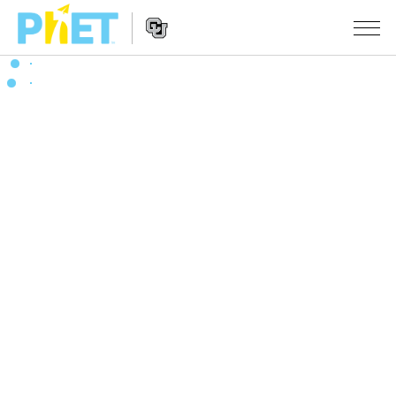
搜
索
PhET
Website
仿真程序
网
Navigation
站
All Sims
STUDIO
物理
About Studio
TEACHING
Customizable Sims
数学
浏览
搜索
Start a Free Trial
化学
分享你的活动
INITIATIVES
Purchase a License
地球科学
Activity Contribution Guidelines
Inclusive Design
登录/注册
生物
Virtual Workshops
PhET Global
登录/注册
Professional Learning with PhET
翻译仿真程序
Data Fluency