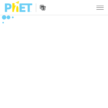
搜
索
PhET
Website
仿真程序
网
Navigation
站
All Sims
STUDIO
物理
About Studio
TEACHING
Customizable Sims
数学
浏览
搜索
Start a Free Trial
化学
分享你的活动
INITIATIVES
Purchase a License
地球科学
Activity Contribution Guidelines
Inclusive Design
登录/注册
生物
Virtual Workshops
PhET Global
登录/注册
Professional Learning with PhET
翻译仿真程序
Data Fluency