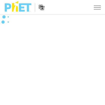
搜
索
PhET
Website
仿真程序
网
Navigation
站
All Sims
STUDIO
物理
About Studio
TEACHING
Customizable Sims
数学
浏览
搜索
Start a Free Trial
化学
分享你的活动
INITIATIVES
Purchase a License
地球科学
Activity Contribution Guidelines
Inclusive Design
登录/注册
生物
Virtual Workshops
PhET Global
登录/注册
Professional Learning with PhET
翻译仿真程序
Data Fluency