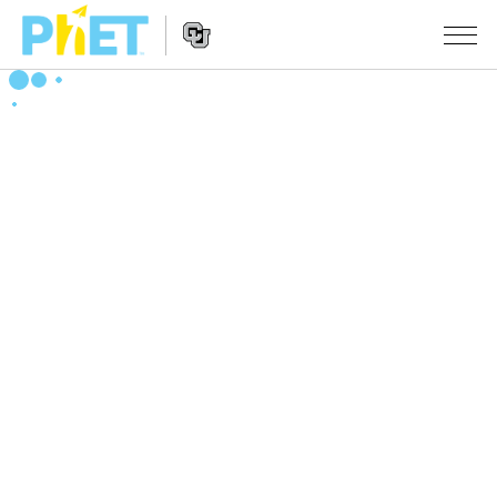
搜
索
PhET
Website
仿真程序
网
Navigation
站
All Sims
STUDIO
物理
About Studio
TEACHING
Customizable Sims
数学
浏览
搜索
Start a Free Trial
化学
分享你的活动
INITIATIVES
Purchase a License
地球科学
Activity Contribution Guidelines
Inclusive Design
登录/注册
生物
Virtual Workshops
PhET Global
登录/注册
Professional Learning with PhET
翻译仿真程序
Data Fluency