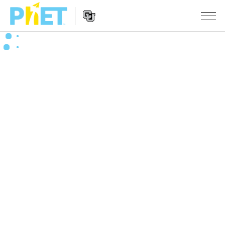
搜
索
PhET
Website
仿真程序
网
Navigation
站
All Sims
STUDIO
物理
About Studio
TEACHING
Customizable Sims
数学
浏览
搜索
Start a Free Trial
化学
分享你的活动
INITIATIVES
Purchase a License
地球科学
Activity Contribution Guidelines
Inclusive Design
登录/注册
生物
Virtual Workshops
PhET Global
登录/注册
Professional Learning with PhET
翻译仿真程序
Data Fluency