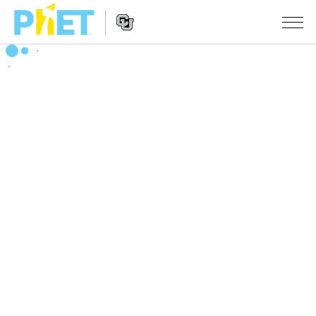
搜
索
PhET
Website
仿真程序
网
Navigation
站
All Sims
STUDIO
物理
About Studio
TEACHING
Customizable Sims
数学
浏览
搜索
Start a Free Trial
化学
分享你的活动
INITIATIVES
Purchase a License
地球科学
Activity Contribution Guidelines
Inclusive Design
登录/注册
生物
Virtual Workshops
PhET Global
登录/注册
Professional Learning with PhET
翻译仿真程序
Data Fluency