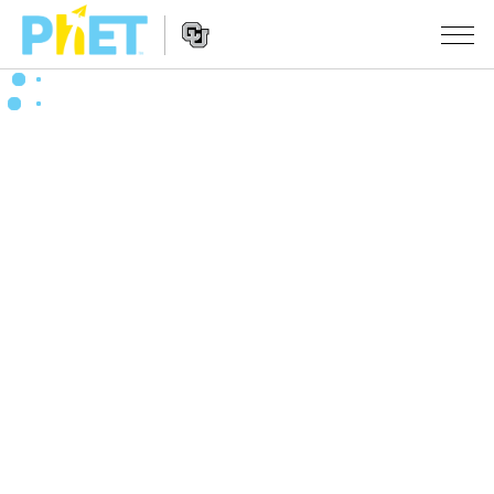
搜
索
PhET
Website
仿真程序
网
Navigation
站
All Sims
STUDIO
物理
About Studio
TEACHING
Customizable Sims
数学
浏览
搜索
Start a Free Trial
化学
分享你的活动
INITIATIVES
Purchase a License
地球科学
Activity Contribution Guidelines
Inclusive Design
登录/注册
生物
Virtual Workshops
PhET Global
登录/注册
Professional Learning with PhET
翻译仿真程序
Data Fluency