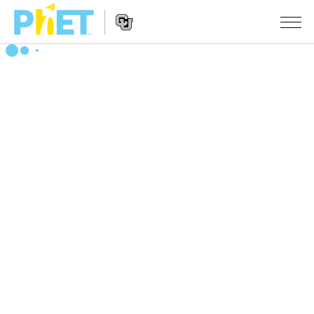
搜
索
PhET
Website
仿真程序
网
Navigation
站
All Sims
STUDIO
物理
About Studio
TEACHING
Customizable Sims
数学
浏览
搜索
Start a Free Trial
化学
分享你的活动
INITIATIVES
Purchase a License
地球科学
Activity Contribution Guidelines
Inclusive Design
登录/注册
生物
Virtual Workshops
PhET Global
登录/注册
Professional Learning with PhET
翻译仿真程序
Data Fluency