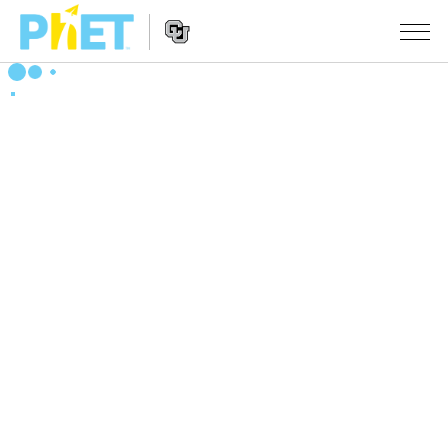
搜
索
PhET
Website
仿真程序
网
Navigation
站
All Sims
STUDIO
物理
About Studio
TEACHING
Customizable Sims
数学
浏览
搜索
Start a Free Trial
化学
分享你的活动
INITIATIVES
Purchase a License
地球科学
Activity Contribution Guidelines
Inclusive Design
登录/注册
生物
Virtual Workshops
PhET Global
登录/注册
Professional Learning with PhET
翻译仿真程序
Data Fluency