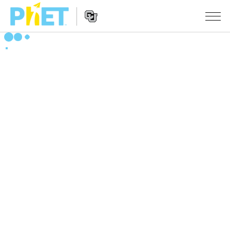
搜
索
PhET
Website
仿真程序
网
Navigation
站
All Sims
STUDIO
物理
About Studio
TEACHING
Customizable Sims
数学
浏览
搜索
Start a Free Trial
化学
分享你的活动
INITIATIVES
Purchase a License
地球科学
Activity Contribution Guidelines
Inclusive Design
登录/注册
生物
Virtual Workshops
PhET Global
登录/注册
Professional Learning with PhET
翻译仿真程序
Data Fluency