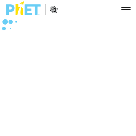
搜
索
PhET
Website
仿真程序
网
Navigation
站
All Sims
STUDIO
物理
About Studio
TEACHING
Customizable Sims
数学
浏览
搜索
Start a Free Trial
化学
分享你的活动
INITIATIVES
Purchase a License
地球科学
Activity Contribution Guidelines
Inclusive Design
登录/注册
生物
Virtual Workshops
PhET Global
登录/注册
Professional Learning with PhET
翻译仿真程序
Data Fluency