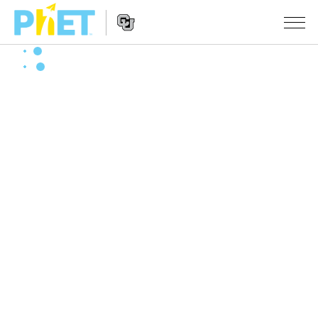
搜
索
PhET
Website
仿真程序
网
Navigation
站
All Sims
STUDIO
物理
About Studio
TEACHING
Customizable Sims
数学
浏览
搜索
Start a Free Trial
化学
分享你的活动
INITIATIVES
Purchase a License
地球科学
Activity Contribution Guidelines
Inclusive Design
登录/注册
生物
Virtual Workshops
PhET Global
登录/注册
Professional Learning with PhET
翻译仿真程序
Data Fluency