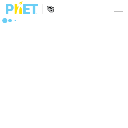
搜
索
PhET
Website
仿真程序
网
Navigation
站
All Sims
STUDIO
物理
About Studio
TEACHING
Customizable Sims
数学
浏览
搜索
Start a Free Trial
化学
分享你的活动
INITIATIVES
Purchase a License
地球科学
Activity Contribution Guidelines
Inclusive Design
登录/注册
生物
Virtual Workshops
PhET Global
登录/注册
Professional Learning with PhET
翻译仿真程序
Data Fluency