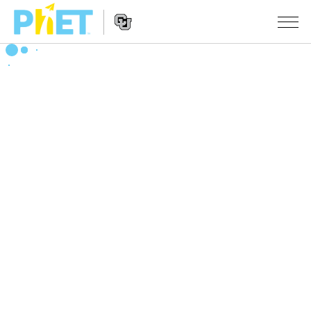
搜
索
PhET
Website
仿真程序
网
Navigation
站
All Sims
STUDIO
物理
About Studio
TEACHING
Customizable Sims
数学
浏览
搜索
Start a Free Trial
化学
分享你的活动
INITIATIVES
Purchase a License
地球科学
Activity Contribution Guidelines
Inclusive Design
登录/注册
生物
Virtual Workshops
PhET Global
登录/注册
Professional Learning with PhET
翻译仿真程序
Data Fluency