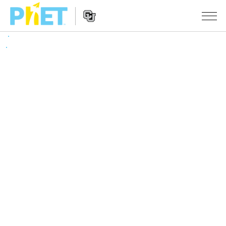
搜
索
PhET
Website
仿真程序
网
Navigation
站
All Sims
STUDIO
物理
About Studio
TEACHING
Customizable Sims
数学
浏览
搜索
Start a Free Trial
化学
分享你的活动
INITIATIVES
Purchase a License
地球科学
Activity Contribution Guidelines
Inclusive Design
登录/注册
生物
Virtual Workshops
PhET Global
登录/注册
Professional Learning with PhET
翻译仿真程序
Data Fluency