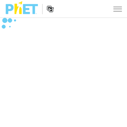
搜
索
PhET
Website
仿真程序
网
Navigation
站
All Sims
STUDIO
物理
About Studio
TEACHING
Customizable Sims
数学
浏览
搜索
Start a Free Trial
化学
分享你的活动
INITIATIVES
Purchase a License
地球科学
Activity Contribution Guidelines
Inclusive Design
登录/注册
生物
Virtual Workshops
PhET Global
登录/注册
Professional Learning with PhET
翻译仿真程序
Data Fluency