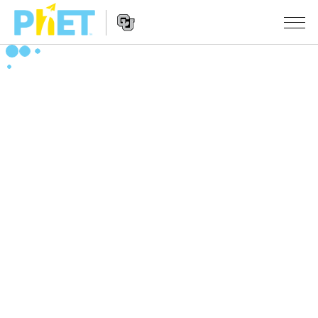
搜
索
PhET
Website
仿真程序
网
Navigation
站
All Sims
STUDIO
物理
About Studio
TEACHING
Customizable Sims
数学
浏览
搜索
Start a Free Trial
化学
分享你的活动
INITIATIVES
Purchase a License
地球科学
Activity Contribution Guidelines
Inclusive Design
登录/注册
生物
Virtual Workshops
PhET Global
登录/注册
Professional Learning with PhET
翻译仿真程序
Data Fluency