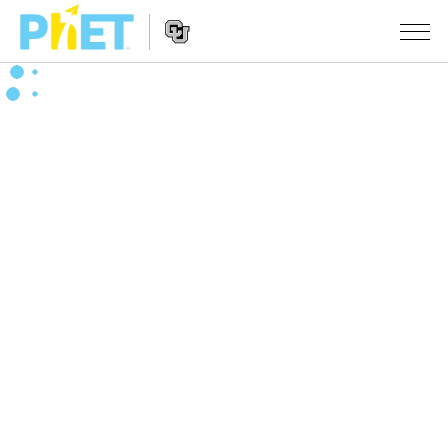
搜
索
PhET
Website
仿真程序
网
Navigation
站
All Sims
STUDIO
物理
About Studio
TEACHING
Customizable Sims
数学
浏览
搜索
Start a Free Trial
化学
分享你的活动
INITIATIVES
Purchase a License
地球科学
Activity Contribution Guidelines
Inclusive Design
登录/注册
生物
Virtual Workshops
PhET Global
登录/注册
Professional Learning with PhET
翻译仿真程序
Data Fluency