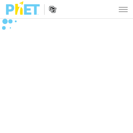
搜
索
PhET
Website
仿真程序
网
Navigation
站
All Sims
STUDIO
物理
About Studio
TEACHING
Customizable Sims
数学
浏览
搜索
Start a Free Trial
化学
分享你的活动
INITIATIVES
Purchase a License
地球科学
Activity Contribution Guidelines
Inclusive Design
登录/注册
生物
Virtual Workshops
PhET Global
登录/注册
Professional Learning with PhET
翻译仿真程序
Data Fluency