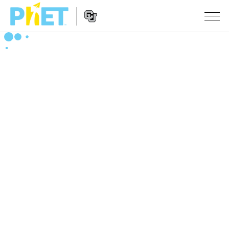
搜
索
PhET
Website
仿真程序
网
Navigation
站
All Sims
STUDIO
物理
About Studio
TEACHING
Customizable Sims
数学
浏览
搜索
Start a Free Trial
化学
分享你的活动
INITIATIVES
Purchase a License
地球科学
Activity Contribution Guidelines
Inclusive Design
登录/注册
生物
Virtual Workshops
PhET Global
登录/注册
Professional Learning with PhET
翻译仿真程序
Data Fluency