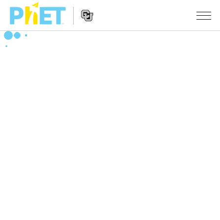
搜
索
PhET
Website
仿真程序
网
Navigation
站
All Sims
STUDIO
物理
About Studio
TEACHING
Customizable Sims
数学
浏览
搜索
Start a Free Trial
化学
分享你的活动
INITIATIVES
Purchase a License
地球科学
Activity Contribution Guidelines
Inclusive Design
登录/注册
生物
Virtual Workshops
PhET Global
登录/注册
Professional Learning with PhET
翻译仿真程序
Data Fluency