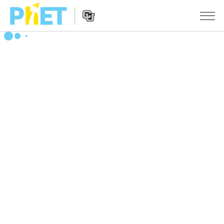
搜
索
PhET
Website
仿真程序
网
Navigation
站
All Sims
STUDIO
物理
About Studio
TEACHING
Customizable Sims
数学
浏览
搜索
Start a Free Trial
化学
分享你的活动
INITIATIVES
Purchase a License
地球科学
Activity Contribution Guidelines
Inclusive Design
登录/注册
生物
Virtual Workshops
PhET Global
登录/注册
Professional Learning with PhET
翻译仿真程序
Data Fluency