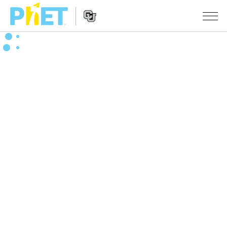
搜
索
PhET
Website
仿真程序
网
Navigation
站
All Sims
STUDIO
物理
About Studio
TEACHING
Customizable Sims
数学
浏览
搜索
Start a Free Trial
化学
分享你的活动
INITIATIVES
Purchase a License
地球科学
Activity Contribution Guidelines
Inclusive Design
登录/注册
生物
Virtual Workshops
PhET Global
登录/注册
Professional Learning with PhET
翻译仿真程序
Data Fluency