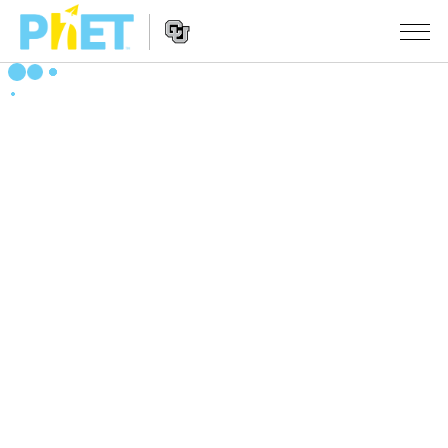
搜
索
PhET
Website
仿真程序
网
Navigation
站
All Sims
STUDIO
物理
About Studio
TEACHING
Customizable Sims
数学
浏览
搜索
Start a Free Trial
化学
分享你的活动
INITIATIVES
Purchase a License
地球科学
Activity Contribution Guidelines
Inclusive Design
登录/注册
生物
Virtual Workshops
PhET Global
登录/注册
Professional Learning with PhET
翻译仿真程序
Data Fluency