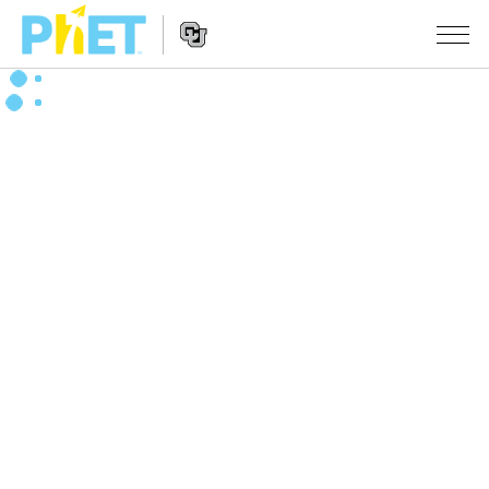
搜
索
PhET
Website
仿真程序
网
Navigation
站
All Sims
STUDIO
物理
About Studio
TEACHING
Customizable Sims
数学
浏览
搜索
Start a Free Trial
化学
分享你的活动
INITIATIVES
Purchase a License
地球科学
Activity Contribution Guidelines
Inclusive Design
登录/注册
生物
Virtual Workshops
PhET Global
登录/注册
Professional Learning with PhET
翻译仿真程序
Data Fluency