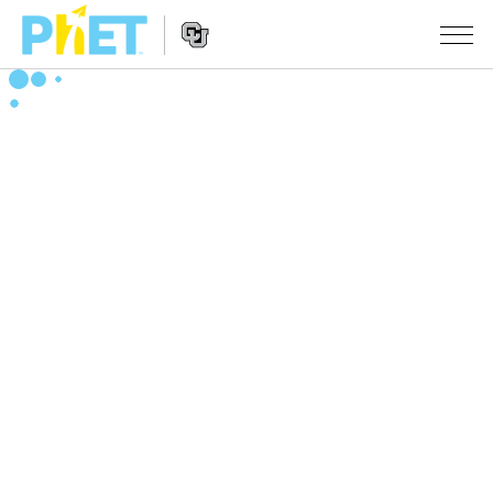
搜
索
PhET
Website
仿真程序
网
Navigation
站
All Sims
STUDIO
物理
About Studio
TEACHING
Customizable Sims
数学
浏览
搜索
Start a Free Trial
化学
分享你的活动
INITIATIVES
Purchase a License
地球科学
Activity Contribution Guidelines
Inclusive Design
登录/注册
生物
Virtual Workshops
PhET Global
登录/注册
Professional Learning with PhET
翻译仿真程序
Data Fluency