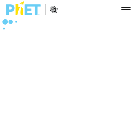
搜
索
PhET
Website
仿真程序
网
Navigation
站
All Sims
STUDIO
物理
About Studio
TEACHING
Customizable Sims
数学
浏览
搜索
Start a Free Trial
化学
分享你的活动
INITIATIVES
Purchase a License
地球科学
Activity Contribution Guidelines
Inclusive Design
登录/注册
生物
Virtual Workshops
PhET Global
登录/注册
Professional Learning with PhET
翻译仿真程序
Data Fluency