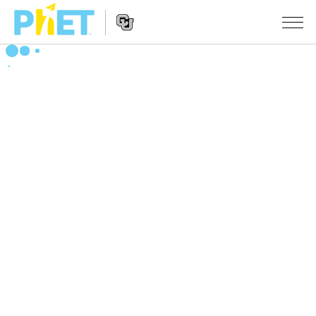
搜
索
PhET
Website
仿真程序
网
Navigation
站
All Sims
STUDIO
物理
About Studio
TEACHING
Customizable Sims
数学
浏览
搜索
Start a Free Trial
化学
分享你的活动
INITIATIVES
Purchase a License
地球科学
Activity Contribution Guidelines
Inclusive Design
登录/注册
生物
Virtual Workshops
PhET Global
登录/注册
Professional Learning with PhET
翻译仿真程序
Data Fluency