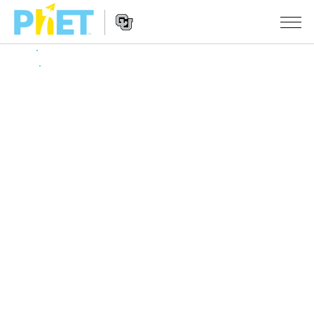
搜
索
PhET
Website
仿真程序
网
Navigation
站
All Sims
STUDIO
物理
About Studio
TEACHING
Customizable Sims
数学
浏览
搜索
Start a Free Trial
化学
分享你的活动
INITIATIVES
Purchase a License
地球科学
Activity Contribution Guidelines
Inclusive Design
登录/注册
生物
Virtual Workshops
PhET Global
登录/注册
Professional Learning with PhET
翻译仿真程序
Data Fluency