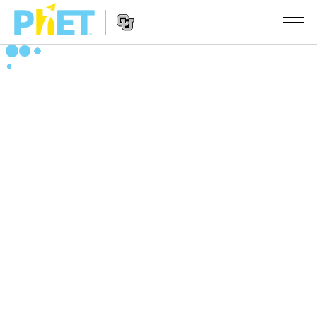
搜
索
PhET
Website
仿真程序
网
Navigation
站
All Sims
STUDIO
物理
About Studio
TEACHING
Customizable Sims
数学
浏览
搜索
Start a Free Trial
化学
分享你的活动
INITIATIVES
Purchase a License
地球科学
Activity Contribution Guidelines
Inclusive Design
登录/注册
生物
Virtual Workshops
PhET Global
登录/注册
Professional Learning with PhET
翻译仿真程序
Data Fluency