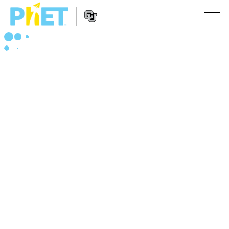
搜
索
PhET
Website
仿真程序
网
Navigation
站
All Sims
STUDIO
物理
About Studio
TEACHING
Customizable Sims
数学
浏览
搜索
Start a Free Trial
化学
分享你的活动
INITIATIVES
Purchase a License
地球科学
Activity Contribution Guidelines
Inclusive Design
登录/注册
生物
Virtual Workshops
PhET Global
登录/注册
Professional Learning with PhET
翻译仿真程序
Data Fluency