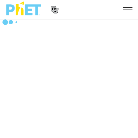
搜
索
PhET
Website
仿真程序
网
Navigation
站
All Sims
STUDIO
物理
About Studio
TEACHING
Customizable Sims
数学
浏览
搜索
Start a Free Trial
化学
分享你的活动
INITIATIVES
Purchase a License
地球科学
Activity Contribution Guidelines
Inclusive Design
登录/注册
生物
Virtual Workshops
PhET Global
登录/注册
Professional Learning with PhET
翻译仿真程序
Data Fluency