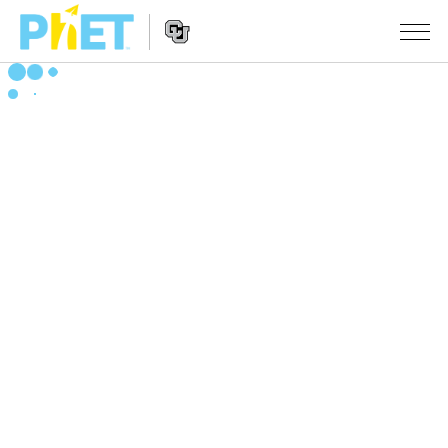
搜
索
PhET
Website
仿真程序
网
Navigation
站
All Sims
STUDIO
物理
About Studio
TEACHING
Customizable Sims
数学
浏览
搜索
Start a Free Trial
化学
分享你的活动
INITIATIVES
Purchase a License
地球科学
Activity Contribution Guidelines
Inclusive Design
登录/注册
生物
Virtual Workshops
PhET Global
登录/注册
Professional Learning with PhET
翻译仿真程序
Data Fluency