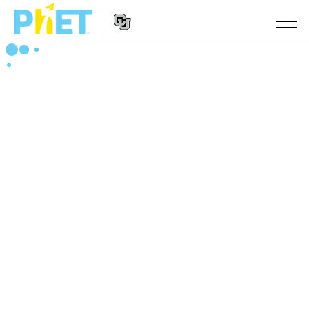
搜
索
PhET
Website
仿真程序
网
Navigation
站
All Sims
STUDIO
物理
About Studio
TEACHING
Customizable Sims
数学
浏览
搜索
Start a Free Trial
化学
分享你的活动
INITIATIVES
Purchase a License
地球科学
Activity Contribution Guidelines
Inclusive Design
登录/注册
生物
Virtual Workshops
PhET Global
登录/注册
Professional Learning with PhET
翻译仿真程序
Data Fluency