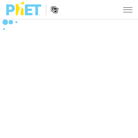
搜
索
PhET
Website
仿真程序
网
Navigation
站
All Sims
STUDIO
物理
About Studio
TEACHING
Customizable Sims
数学
浏览
搜索
Start a Free Trial
化学
分享你的活动
INITIATIVES
Purchase a License
地球科学
Activity Contribution Guidelines
Inclusive Design
登录/注册
生物
Virtual Workshops
PhET Global
登录/注册
Professional Learning with PhET
翻译仿真程序
Data Fluency