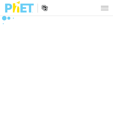
搜
索
PhET
Website
仿真程序
网
Navigation
站
All Sims
STUDIO
物理
About Studio
TEACHING
Customizable Sims
数学
浏览
搜索
Start a Free Trial
化学
分享你的活动
INITIATIVES
Purchase a License
地球科学
Activity Contribution Guidelines
Inclusive Design
登录/注册
生物
Virtual Workshops
PhET Global
登录/注册
Professional Learning with PhET
翻译仿真程序
Data Fluency