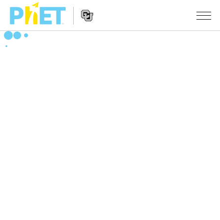
搜
索
PhET
Website
仿真程序
网
Navigation
站
All Sims
STUDIO
物理
About Studio
TEACHING
Customizable Sims
数学
浏览
搜索
Start a Free Trial
化学
分享你的活动
INITIATIVES
Purchase a License
地球科学
Activity Contribution Guidelines
Inclusive Design
登录/注册
生物
Virtual Workshops
PhET Global
登录/注册
Professional Learning with PhET
翻译仿真程序
Data Fluency