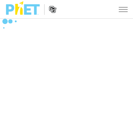
搜
索
PhET
Website
仿真程序
网
Navigation
站
All Sims
STUDIO
物理
About Studio
TEACHING
Customizable Sims
数学
浏览
搜索
Start a Free Trial
化学
分享你的活动
INITIATIVES
Purchase a License
地球科学
Activity Contribution Guidelines
Inclusive Design
登录/注册
生物
Virtual Workshops
PhET Global
登录/注册
Professional Learning with PhET
翻译仿真程序
Data Fluency