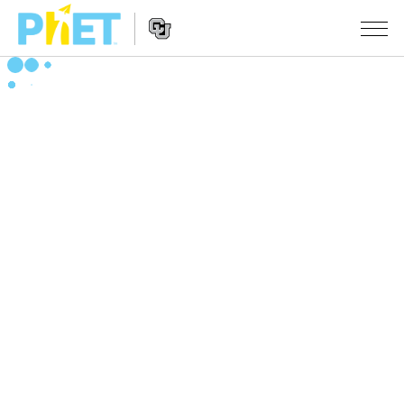
搜
索
PhET
Website
仿真程序
网
Navigation
站
All Sims
STUDIO
物理
About Studio
TEACHING
Customizable Sims
数学
浏览
搜索
Start a Free Trial
化学
分享你的活动
INITIATIVES
Purchase a License
地球科学
Activity Contribution Guidelines
Inclusive Design
登录/注册
生物
Virtual Workshops
PhET Global
登录/注册
Professional Learning with PhET
翻译仿真程序
Data Fluency