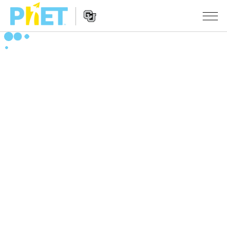
搜
索
PhET
Website
仿真程序
网
Navigation
站
All Sims
STUDIO
物理
About Studio
TEACHING
Customizable Sims
数学
浏览
搜索
Start a Free Trial
化学
分享你的活动
INITIATIVES
Purchase a License
地球科学
Activity Contribution Guidelines
Inclusive Design
登录/注册
生物
Virtual Workshops
PhET Global
登录/注册
Professional Learning with PhET
翻译仿真程序
Data Fluency