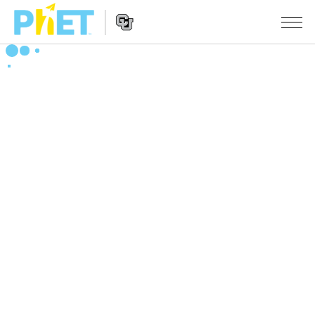
搜
索
PhET
Website
仿真程序
网
Navigation
站
All Sims
STUDIO
物理
About Studio
TEACHING
Customizable Sims
数学
浏览
搜索
Start a Free Trial
化学
分享你的活动
INITIATIVES
Purchase a License
地球科学
Activity Contribution Guidelines
Inclusive Design
登录/注册
生物
Virtual Workshops
PhET Global
登录/注册
Professional Learning with PhET
翻译仿真程序
Data Fluency