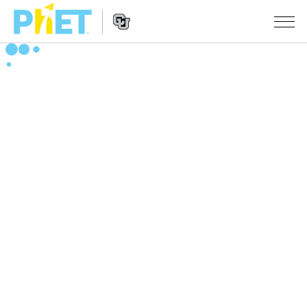
搜
索
PhET
Website
仿真程序
网
Navigation
站
All Sims
STUDIO
物理
About Studio
TEACHING
Customizable Sims
数学
浏览
搜索
Start a Free Trial
化学
分享你的活动
INITIATIVES
Purchase a License
地球科学
Activity Contribution Guidelines
Inclusive Design
登录/注册
生物
Virtual Workshops
PhET Global
登录/注册
Professional Learning with PhET
翻译仿真程序
Data Fluency