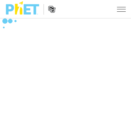
搜
索
PhET
Website
仿真程序
网
Navigation
站
All Sims
STUDIO
物理
About Studio
TEACHING
Customizable Sims
数学
浏览
搜索
Start a Free Trial
化学
分享你的活动
INITIATIVES
Purchase a License
地球科学
Activity Contribution Guidelines
Inclusive Design
登录/注册
生物
Virtual Workshops
PhET Global
登录/注册
Professional Learning with PhET
翻译仿真程序
Data Fluency