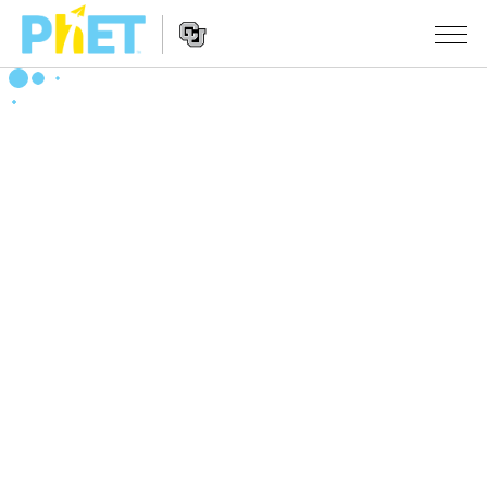
搜
索
PhET
Website
仿真程序
网
Navigation
站
All Sims
STUDIO
物理
About Studio
TEACHING
Customizable Sims
数学
浏览
搜索
Start a Free Trial
化学
分享你的活动
INITIATIVES
Purchase a License
地球科学
Activity Contribution Guidelines
Inclusive Design
登录/注册
生物
Virtual Workshops
PhET Global
登录/注册
Professional Learning with PhET
翻译仿真程序
Data Fluency