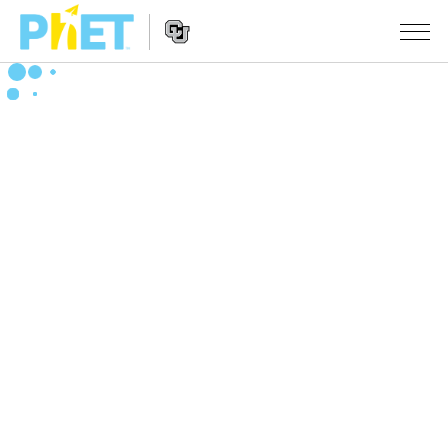
搜
索
PhET
Website
仿真程序
网
Navigation
站
All Sims
STUDIO
物理
About Studio
TEACHING
Customizable Sims
数学
浏览
搜索
Start a Free Trial
化学
分享你的活动
INITIATIVES
Purchase a License
地球科学
Activity Contribution Guidelines
Inclusive Design
登录/注册
生物
Virtual Workshops
PhET Global
登录/注册
Professional Learning with PhET
翻译仿真程序
Data Fluency