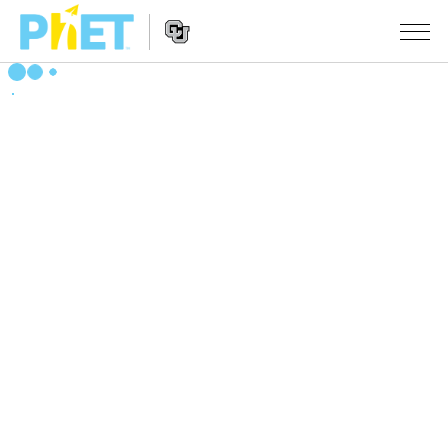
搜
索
PhET
Website
仿真程序
网
Navigation
站
All Sims
STUDIO
物理
About Studio
TEACHING
Customizable Sims
数学
浏览
搜索
Start a Free Trial
化学
分享你的活动
INITIATIVES
Purchase a License
地球科学
Activity Contribution Guidelines
Inclusive Design
登录/注册
生物
Virtual Workshops
PhET Global
登录/注册
Professional Learning with PhET
翻译仿真程序
Data Fluency