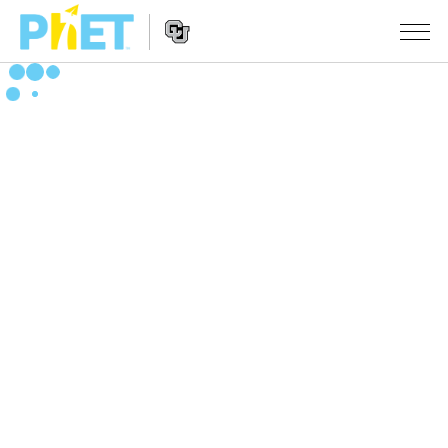
搜
索
PhET
Website
仿真程序
网
Navigation
站
All Sims
STUDIO
物理
About Studio
TEACHING
Customizable Sims
数学
浏览
搜索
Start a Free Trial
化学
分享你的活动
INITIATIVES
Purchase a License
地球科学
Activity Contribution Guidelines
Inclusive Design
登录/注册
生物
Virtual Workshops
PhET Global
登录/注册
Professional Learning with PhET
翻译仿真程序
Data Fluency