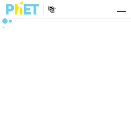
搜
索
PhET
Website
仿真程序
网
Navigation
站
All Sims
STUDIO
物理
About Studio
TEACHING
Customizable Sims
数学
浏览
搜索
Start a Free Trial
化学
分享你的活动
INITIATIVES
Purchase a License
地球科学
Activity Contribution Guidelines
Inclusive Design
登录/注册
生物
Virtual Workshops
PhET Global
登录/注册
Professional Learning with PhET
翻译仿真程序
Data Fluency