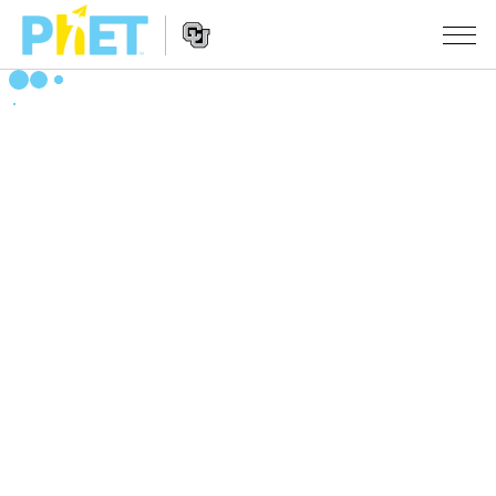
搜
索
PhET
Website
仿真程序
网
Navigation
站
All Sims
STUDIO
物理
About Studio
TEACHING
Customizable Sims
数学
浏览
搜索
Start a Free Trial
化学
分享你的活动
INITIATIVES
Purchase a License
地球科学
Activity Contribution Guidelines
Inclusive Design
登录/注册
生物
Virtual Workshops
PhET Global
登录/注册
Professional Learning with PhET
翻译仿真程序
Data Fluency