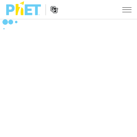
搜
索
PhET
Website
仿真程序
网
Navigation
站
All Sims
STUDIO
物理
About Studio
TEACHING
Customizable Sims
数学
浏览
搜索
Start a Free Trial
化学
分享你的活动
INITIATIVES
Purchase a License
地球科学
Activity Contribution Guidelines
Inclusive Design
登录/注册
生物
Virtual Workshops
PhET Global
登录/注册
Professional Learning with PhET
翻译仿真程序
Data Fluency